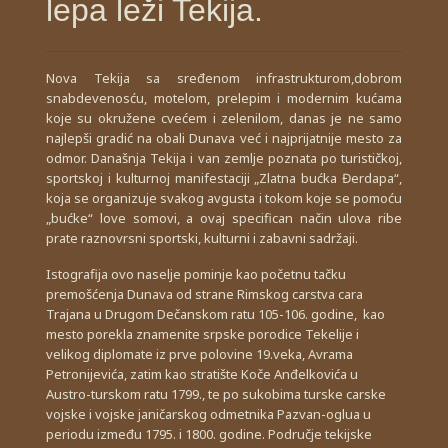
lepa leži Tekija.
Nova Tekija sa sređenom infrastrukturom,dobrom
snabdevenosću, motelom, prelepim i modernim kućama
koje su okružene cvećem i zelenilom, danas je ne samo
najlepši gradić na obali Dunava već i najprijatnije mesto za
odmor.
Današnja Tekija i van zemlje poznata po turističkoj,
sportskoj i kulturnoj manifestaciji „Zlatna bućka Đerdapa“,
koja se organizuje svakog avgusta i tokom koje se pomoću
„bućke“ love somovi, a ovaj specifican način ulova ribe
prate raznovrsni sportski, kulturni i zabavni sadržaji.
Istografija ovo naselje pominje kao početnu tačku
premošćenja Dunava od strane Rimskog carstva cara
Trajana u Drugom Dečanskom ratu 105-106. godine, kao
mesto porekla znamenite srpske porodice Tekelije i
velikog diplomate iz prve polovine 19.veka, Avrama
Petronijevića, zatim kao stratište Koče Anđelkovića u
Austro-turskom ratu 1799., te po sukobima turske carske
vojske i vojske janičarskog odmetnika Pazvan-oglua u
periodu između 1795. i 1800. godine. Područje tekijske