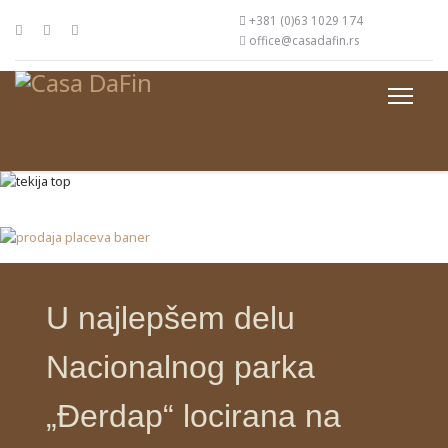
+381 (0)63 1029 174
office@casadafin.rs
U najlepšem delu
Nacionalnog parka
„Đerdap“ locirana na