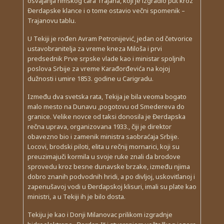
osvajanja rimskog cara Trajana, koji je izgradio put kroz
Đerdapske klance i o tome ostavio večni spomenik –
Trajanovu tablu.
U Tekiji je rođen Avram Petronijević, jedan od četvorice
ustavobranitelja za vreme kneza Miloša i prvi
predsednik Prve srpske vlade kao i ministar spoljnih
poslova Srbije za vreme Karađorđevića na kojoj
dužnosti i umire 1853. godine u Carigradu.
Između dva svetska rata, Tekija je bila veoma bogato
malo mesto na Dunavu ,pogotovu od Smedereva do
granice. Velike novce od taksi donosila je Đerdapska
rečna uprava, organizovana 1933., čiji je direktor
obavezno bio i zamenik ministra saobraćaja Srbije.
Locovi, brodski piloti, elita u rečnij mornarici, koji su
preuzimajuči kormila u svoje ruke znali da brodove
sprovedu kroz besne dunavske brzake, između njima
dobro znanih podvodnih hridi, a po divljoj, uskovitlanoj i
zapenušavoj vodi u Đerdapskoj klisuri, imali su plate kao
ministri, a u Tekiji ih je bilo dosta.
Tekiju je kao i Donji Milanovac prilikom izgradnje