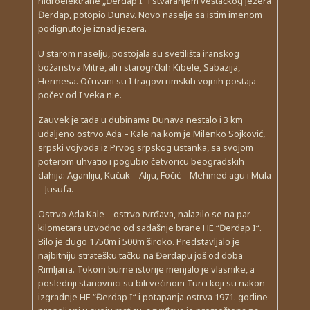
hidroelektrane „Đerdap I“ i stvaranjem veštačkog jezera
Đerdap, potopio Dunav. Novo naselje sa istim imenom
podignuto je iznad jezera.
U starom naselju, postojala su svetilišta iranskog
božanstva Mitre, ali i starogrčkih Kibele, Sabazija,
Hermesa. Očuvani su I tragovi rimskih vojnih postaja
počev od I veka n.e.
Zauvek je tada u dubinama Dunava nestalo i 3 km
udaljeno ostrvo Ada – Kale na kom je Milenko Sojković,
srpski vojvoda iz Prvog srpskog ustanka, sa svojom
poterom uhvatio i pogubio četvoricu beogradskih
dahija: Aganliju, Kučuk – Aliju, Fočić – Mehmed agu i Mula
– Jusufa.
Ostrvo Ada Kale – ostrvo tvrđava, nalazilo se na par
kilometara uzvodno od sadašnje brane HE “Đerdap I“.
Bilo je dugo 1750m i 500m široko. Predstavljalo je
najbitniju stratešku tačku na Đerdapu još od doba
Rimljana. Tokom burne istorije menjalo je vlasnike, a
poslednji stanovnici su bili većinom Turci koji su nakon
izgradnje HE “Đerdap I“ i potapanja ostrva 1971. godine