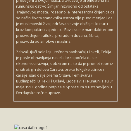
preseljeni u svoju maticu, a tvrđava je premeštena na
rumunsko ostrvo Šimijan nizvodno od ostataka
Trajanovog mosta. Posebno je interesantna činjenica da
se način života stanovnika ostrva nije puno menjao i da
je muslimanski živalj održavao svoje običaje i kulturu
kroz kompaktnu zajednicu. Bavili su se manufakturnom
proizvodnjom ratluka, preradom duvana, šibica,
proizvoda od smokve i maslina.
Zahvaljujući položaju, rečnom saobraćaju i skeli, Tekija
je posle obnavljanja naselja brzo počela da se
ekonomski razvija, s obzirom na to da je promet robe iz
unutrašnjih delova Carstva, preko tekijske tržnice i
čarsije, išao dalje prema Oršavi, Temišvaru i
Budimpešti. U Tekiji i Oršavi, Jugoslavija i Rumunija su 31.
maja 1953. godine potpisale Sporazum o ustanovljenju
Đerdapske rečne uprave.