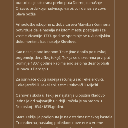
budući da je situirana preko puta Dierne, današnje
Oršave, brda koja nadvisuju varošicu i danas se zovu
Slava božija.
Arheološke iskopine iz doba careva Mavrika i Komnena
potvrđuje da je naselje na istom mestu postojalo i za
vreme Vizantije 1733. godine spominje se u Austrijskim
dokumentima kao naselje Klovilovo.
Kao naselje pod imenom Teke (ime dobilo po turskoj
bogomolji, derviškoj tekiji), Tekija se u izvorima prvi put
pominje 1807. godine kao maleno selo na desnoj obali
Dunava u Đerdapu.
Za osnivače ovog naselja računaju se: Tekelerovići,
Tekeljarešti ili Tekeljani, zatim Petkovići ili Miješti.
Osnovna škola u Tekiji je najstarija u opštini Kladovo i
jedna je od najstarijih u Srbiji. Počela je sa radom u
školoskoj 1834./1835.godini.
Stara Tekija, je podignuta je na ostacima rimskog kastela
Transdierna, nastalog početkom nove ere u vreme