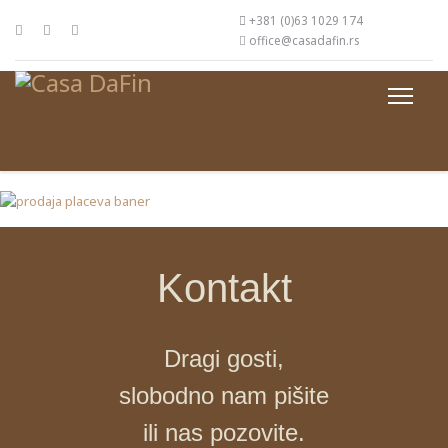
+381 (0)63 1029 174
office@casadafin.rs
Kontakt
Dragi gosti,
slobodno nam pišite
ili nas pozovite.