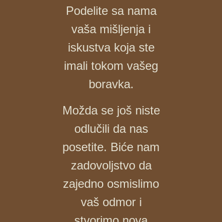
Podelite sa nama
vaša mišljenja i
iskustva koja ste
imali tokom vašeg
boravka.
Možda se još niste
odlučili da nas
posetite. Biće nam
zadovoljstvo da
zajedno osmislimo
vaš odmor i
stvorimo nova