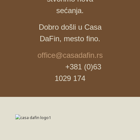
sećanja.
Dobro došli u Casa
DaFin, mesto fino.
office@casadafin.rs
+381 (0)63
1029 174