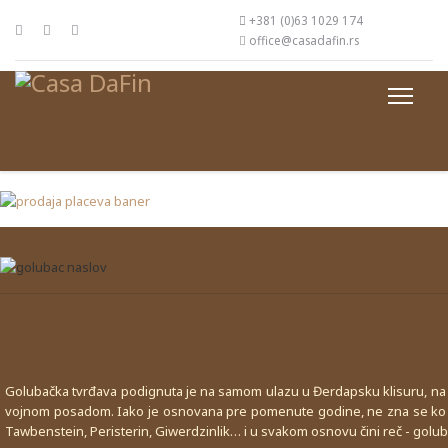
+381 (0)63 1029 174
office@casadafin.rs
Golubačka tvrđava podignuta je na samom ulazu u Đerdapsku klisuru, na m
vojnom posadom. Iako je osnovana pre pomenute godine, ne zna se ko ju
Tawbenstein, Peristerin, Giwerdzinlik… i u svakom osnovu čini reč - golub