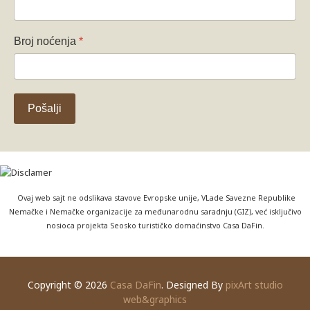
Broj noćenja
*
Pošalji
Ovaj web sajt ne odslikava stavove Evropske unije, VLade Savezne Republike
Nemačke i Nemačke organizacije za međunarodnu saradnju (GIZ), već isključivo
nosioca projekta Seosko turističko domaćinstvo Casa DaFin.
Copyright © 2026
Casa DaFin
. Designed By
pixArt studio
web&graphics