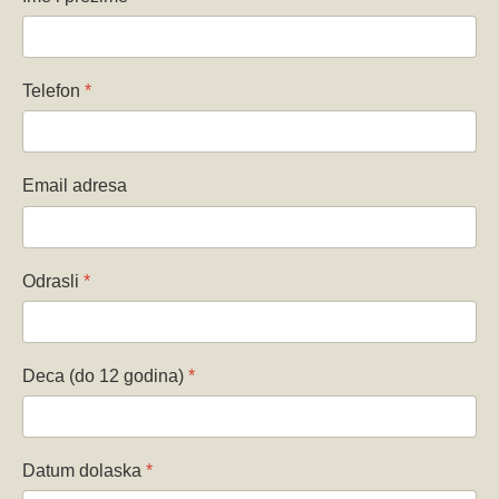
Telefon
*
Email adresa
Odrasli
*
Deca (do 12 godina)
*
Datum dolaska
*