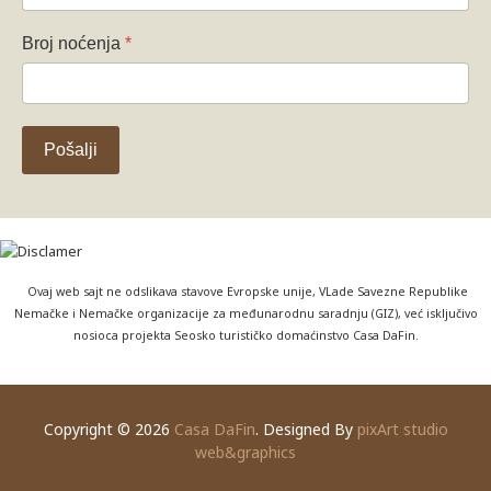
Broj noćenja
*
Pošalji
Ovaj web sajt ne odslikava stavove Evropske unije, VLade Savezne Republike
Nemačke i Nemačke organizacije za međunarodnu saradnju (GIZ), već isključivo
nosioca projekta Seosko turističko domaćinstvo Casa DaFin.
Copyright © 2026
Casa DaFin
. Designed By
pixArt studio
web&graphics