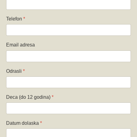
Telefon
*
Email adresa
Odrasli
*
Deca (do 12 godina)
*
Datum dolaska
*