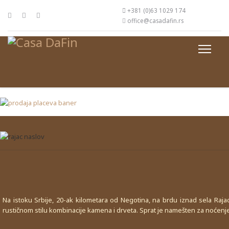
+381 (0)63 1029 174
office@casadafin.rs
Na istoku Srbije, 20-ak kilometara od Negotina, na brdu iznad sela Raja
rustičnom stilu kombinacije kamena i drveta. Sprat je namešten za noćenj