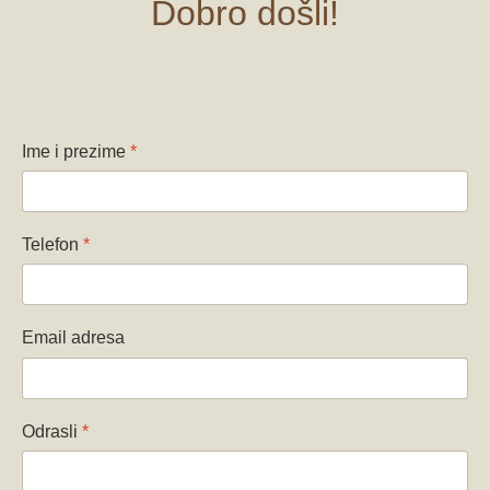
Dobro došli!
Ime i prezime
*
Telefon
*
Email adresa
Odrasli
*