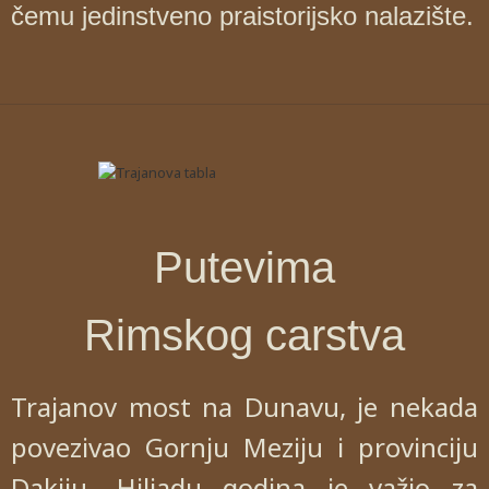
čemu jedinstveno praistorijsko nalazište.
Putevima
Rimskog carstva
Trajanov most na Dunavu, je nekada
povezivao Gornju Meziju i provinciju
Dakiju. Hiljadu godina je važio za