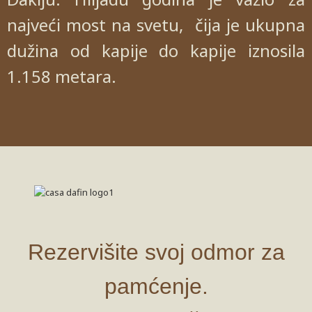
najveći most na svetu, čija je ukupna
dužina od kapije do kapije iznosila
1.158 metara.
Rezervišite svoj odmor za
pamćenje.